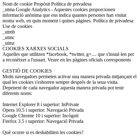
Nom de cookie Propòsit Política de privadesa
_utma Google Analytics - Aquestes cookies proporcionen
informació anònima que ens indica quantes persones han visitat
nostra web, en quin moment i quines pàgines. Política de privadesa
Use de cookies
_utmb
_utmc
_utmz
COOKIES XARXES SOCIALS
Aquelles que utilitzen *facebook, *twitter, g+.... que s'instal·len per
a reconèixer a l'usuari. Veure en les pàgines oficials corresponents
GESTIÓ DE COOKIES
Molts navegadors permeten activar una manera privada mitjançant el
qual les cookies s'esborren sempre després de la seua visita.
Depenent de cada navegador aquesta manera privada pot tenir
diferents noms:
Internet Explorer 8 i superior: InPrivate
Opera 10.5 i superior: Navegació Privada
Google Chrome 10 i superior: Incògnit
Firefox 3.5 i superior: Navegació Privada
Què ocorre si es deshabiliten les cookies?