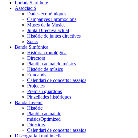
Portada
Start here
Associació
Dades econòmiques
Campanyes i promocions
Muses de la Música
Junta Directiva actual
Històric de juntes directives
Socis
Banda Simfònica
Història cronològica
Directors
Plantilla actual de músics
Històric de músics
Educands
Calendari de concerts i assajos
Projectes
Premis i guardons
Pinzellades històriques
Banda Juvenil
Històric
Plantilla actual de
músics
Optimized
Directors
Calendari de concerts i assajos
Discografia i multimèdia