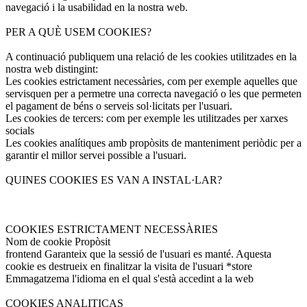
navegació i la usabilidad en la nostra web.
PER A QUÈ USEM COOKIES?
A continuació publiquem una relació de les cookies utilitzades en la
nostra web distingint:
Les cookies estrictament necessàries, com per exemple aquelles que
servisquen per a permetre una correcta navegació o les que permeten
el pagament de béns o serveis sol·licitats per l'usuari.
Les cookies de tercers: com per exemple les utilitzades per xarxes
socials
Les cookies analítiques amb propòsits de manteniment periòdic per a
garantir el millor servei possible a l'usuari.
QUINES COOKIES ES VAN A INSTAL·LAR?
COOKIES ESTRICTAMENT NECESSÀRIES
Nom de cookie Propòsit
frontend Garanteix que la sessió de l'usuari es manté. Aquesta
cookie es destrueix en finalitzar la visita de l'usuari *store
Emmagatzema l'idioma en el qual s'està accedint a la web
COOKIES ANALITICAS