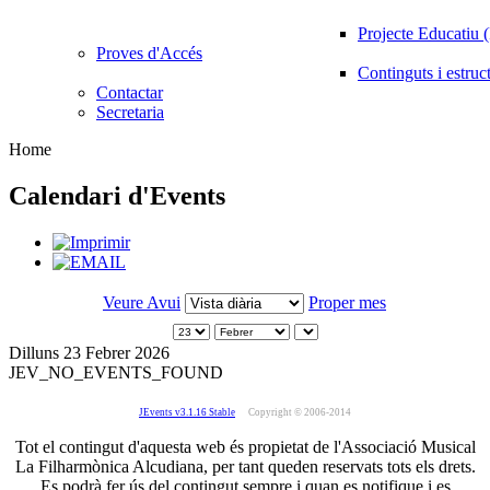
Projecte Educatiu
Proves d'Accés
Continguts i estruc
Contactar
Secretaria
Home
Calendari d'Events
Veure Avui
Proper mes
Dilluns 23 Febrer 2026
JEV_NO_EVENTS_FOUND
JEvents v3.1.16 Stable
Copyright © 2006-2014
Tot el contingut d'aquesta web és propietat de l'Associació Musical
La Filharmònica Alcudiana, per tant queden reservats tots els drets.
Es podrà fer ús del contingut sempre i quan es notifique i es