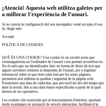
¡Atenció! Aquesta web utilitza galetes per
a millorar l'experiència de l'usuari.
Si no canvia la configuració del seu navegador, vosté accepta el seu
ús.
llegir més
Accepte
POLÍTICA DE COOKIES
QUÈ ÉS UNA COOKIE? Una cookie és un xicotet arxiu que
s'emmagatzema en l'ordinador de l'usuari i ens permet reconèixer-lo.
No és més que un identificador únic en forma de fitxer de text que
alguns servidors remeten al dispositiu de l'usuari, per a registrar
informació sobre el que hem estat fent per les seues pàgines,
permetent així millorar la qualitat i seguretat de la pàgina web.
Posseeixen una data de caducitat, que pot oscil·lar des del temps que
dure la sessió, fins a una data futura especificada a partir de la qual
deixen de ser operatives.
Les cookies són essencials per al funcionament d'internet, aportant
molts avantatges en prestació de serveis interactius, facilitant-li la