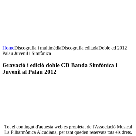
Concert de Nadal
23 de desembre de 2020
20H Casa de la Cultura
AFORAMENT LIMITAT
Home
Discografia i multimèdia
Discografia editada
Doble cd 2012
Palau Juvenil i Simfònica
Gravació
i edició doble CD Banda Simfónica i
Juvenil al Palau 2012
Tot el contingut d'aquesta web és propietat de l'Associació Musical
La Filharmònica Alcudiana, per tant queden reservats tots els drets.