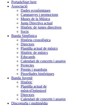
Portada
Start here
Associació
Dades econòmiques
Campanyes i promocions
Muses de la Música
Junta Directiva actual
Històric de juntes directives
Socis
Banda Simfònica
Història cronològica
Directors
Plantilla actual de músics
Històric de músics
Educands
Calendari de concerts i assajos
Projectes
Premis i guardons
Pinzellades històriques
Banda Juvenil
Històric
Plantilla actual de
músics
Optimized
Directors
Calendari de concerts i assajos
Discografia i multimèdia