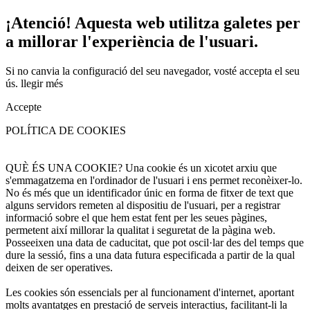
¡Atenció! Aquesta web utilitza galetes per
a millorar l'experiència de l'usuari.
Si no canvia la configuració del seu navegador, vosté accepta el seu
ús.
llegir més
Accepte
POLÍTICA DE COOKIES
QUÈ ÉS UNA COOKIE? Una cookie és un xicotet arxiu que
s'emmagatzema en l'ordinador de l'usuari i ens permet reconèixer-lo.
No és més que un identificador únic en forma de fitxer de text que
alguns servidors remeten al dispositiu de l'usuari, per a registrar
informació sobre el que hem estat fent per les seues pàgines,
permetent així millorar la qualitat i seguretat de la pàgina web.
Posseeixen una data de caducitat, que pot oscil·lar des del temps que
dure la sessió, fins a una data futura especificada a partir de la qual
deixen de ser operatives.
Les cookies són essencials per al funcionament d'internet, aportant
molts avantatges en prestació de serveis interactius, facilitant-li la