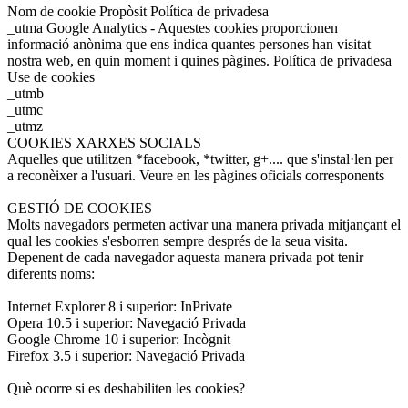
Nom de cookie Propòsit Política de privadesa
_utma Google Analytics - Aquestes cookies proporcionen
informació anònima que ens indica quantes persones han visitat
nostra web, en quin moment i quines pàgines. Política de privadesa
Use de cookies
_utmb
_utmc
_utmz
COOKIES XARXES SOCIALS
Aquelles que utilitzen *facebook, *twitter, g+.... que s'instal·len per
a reconèixer a l'usuari. Veure en les pàgines oficials corresponents
GESTIÓ DE COOKIES
Molts navegadors permeten activar una manera privada mitjançant el
qual les cookies s'esborren sempre després de la seua visita.
Depenent de cada navegador aquesta manera privada pot tenir
diferents noms:
Internet Explorer 8 i superior: InPrivate
Opera 10.5 i superior: Navegació Privada
Google Chrome 10 i superior: Incògnit
Firefox 3.5 i superior: Navegació Privada
Què ocorre si es deshabiliten les cookies?