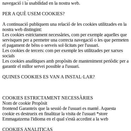
navegació i la usabilidad en la nostra web.
PER A QUÈ USEM COOKIES?
A continuació publiquem una relació de les cookies utilitzades en la
nostra web distingint:
Les cookies estrictament necessàries, com per exemple aquelles que
servisquen per a permetre una correcta navegació o les que permeten
el pagament de béns o serveis sol·licitats per l'usuari.
Les cookies de tercers: com per exemple les utilitzades per xarxes
socials
Les cookies analítiques amb propòsits de manteniment periòdic per a
garantir el millor servei possible a l'usuari.
QUINES COOKIES ES VAN A INSTAL·LAR?
COOKIES ESTRICTAMENT NECESSÀRIES
Nom de cookie Propòsit
frontend Garanteix que la sessió de l'usuari es manté. Aquesta
cookie es destrueix en finalitzar la visita de l'usuari *store
Emmagatzema l'idioma en el qual s'està accedint a la web
COOKIES ANALITICAS