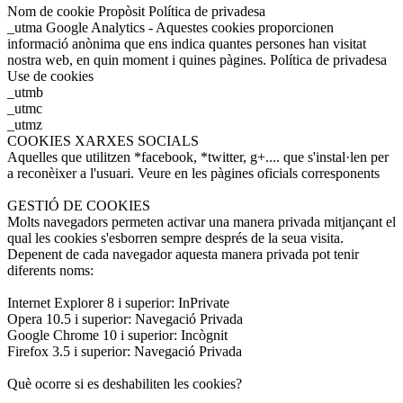
Nom de cookie Propòsit Política de privadesa
_utma Google Analytics - Aquestes cookies proporcionen
informació anònima que ens indica quantes persones han visitat
nostra web, en quin moment i quines pàgines. Política de privadesa
Use de cookies
_utmb
_utmc
_utmz
COOKIES XARXES SOCIALS
Aquelles que utilitzen *facebook, *twitter, g+.... que s'instal·len per
a reconèixer a l'usuari. Veure en les pàgines oficials corresponents
GESTIÓ DE COOKIES
Molts navegadors permeten activar una manera privada mitjançant el
qual les cookies s'esborren sempre després de la seua visita.
Depenent de cada navegador aquesta manera privada pot tenir
diferents noms:
Internet Explorer 8 i superior: InPrivate
Opera 10.5 i superior: Navegació Privada
Google Chrome 10 i superior: Incògnit
Firefox 3.5 i superior: Navegació Privada
Què ocorre si es deshabiliten les cookies?