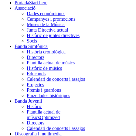
Portada
Start here
Associació
Dades econòmiques
Campanyes i promocions
Muses de la Música
Junta Directiva actual
Històric de juntes directives
Socis
Banda Simfònica
Història cronològica
Directors
Plantilla actual de músics
Històric de músics
Educands
Calendari de concerts i assajos
Projectes
Premis i guardons
Pinzellades històriques
Banda Juvenil
Històric
Plantilla actual de
músics
Optimized
Directors
Calendari de concerts i assajos
Discografia i multimèdia