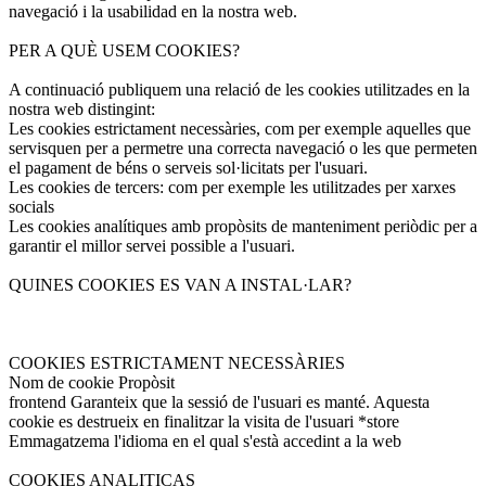
navegació i la usabilidad en la nostra web.
PER A QUÈ USEM COOKIES?
A continuació publiquem una relació de les cookies utilitzades en la
nostra web distingint:
Les cookies estrictament necessàries, com per exemple aquelles que
servisquen per a permetre una correcta navegació o les que permeten
el pagament de béns o serveis sol·licitats per l'usuari.
Les cookies de tercers: com per exemple les utilitzades per xarxes
socials
Les cookies analítiques amb propòsits de manteniment periòdic per a
garantir el millor servei possible a l'usuari.
QUINES COOKIES ES VAN A INSTAL·LAR?
COOKIES ESTRICTAMENT NECESSÀRIES
Nom de cookie Propòsit
frontend Garanteix que la sessió de l'usuari es manté. Aquesta
cookie es destrueix en finalitzar la visita de l'usuari *store
Emmagatzema l'idioma en el qual s'està accedint a la web
COOKIES ANALITICAS