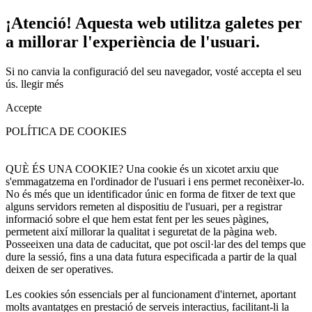
¡Atenció! Aquesta web utilitza galetes per
a millorar l'experiència de l'usuari.
Si no canvia la configuració del seu navegador, vosté accepta el seu
ús.
llegir més
Accepte
POLÍTICA DE COOKIES
QUÈ ÉS UNA COOKIE? Una cookie és un xicotet arxiu que
s'emmagatzema en l'ordinador de l'usuari i ens permet reconèixer-lo.
No és més que un identificador únic en forma de fitxer de text que
alguns servidors remeten al dispositiu de l'usuari, per a registrar
informació sobre el que hem estat fent per les seues pàgines,
permetent així millorar la qualitat i seguretat de la pàgina web.
Posseeixen una data de caducitat, que pot oscil·lar des del temps que
dure la sessió, fins a una data futura especificada a partir de la qual
deixen de ser operatives.
Les cookies són essencials per al funcionament d'internet, aportant
molts avantatges en prestació de serveis interactius, facilitant-li la