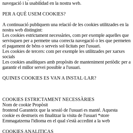
navegació i la usabilidad en la nostra web.
PER A QUÈ USEM COOKIES?
A continuació publiquem una relació de les cookies utilitzades en la
nostra web distingint:
Les cookies estrictament necessàries, com per exemple aquelles que
servisquen per a permetre una correcta navegació o les que permeten
el pagament de béns o serveis sol·licitats per l'usuari.
Les cookies de tercers: com per exemple les utilitzades per xarxes
socials
Les cookies analítiques amb propòsits de manteniment periòdic per a
garantir el millor servei possible a l'usuari.
QUINES COOKIES ES VAN A INSTAL·LAR?
COOKIES ESTRICTAMENT NECESSÀRIES
Nom de cookie Propòsit
frontend Garanteix que la sessió de l'usuari es manté. Aquesta
cookie es destrueix en finalitzar la visita de l'usuari *store
Emmagatzema l'idioma en el qual s'està accedint a la web
COOKIES ANALITICAS