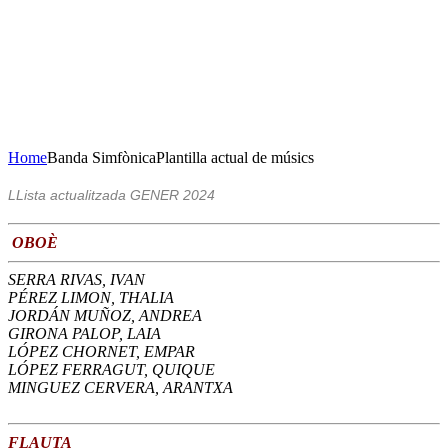
Concert de Nadal
23 de desembre de 2020
20H Casa de la Cultura
AFORAMENT LIMITAT
Home
Banda Simfònica
Plantilla actual de músics
LLista actualitzada GENER 2024
OBOÈ
SERRA RIVAS, IVAN
PÉREZ LIMON, THALIA
JORDÁN MUÑOZ, ANDREA
GIRONA PALOP, LAIA
LÓPEZ CHORNET, EMPAR
LÓPEZ FERRAGUT, QUIQUE
MINGUEZ CERVERA, ARANTXA
FLAUTA