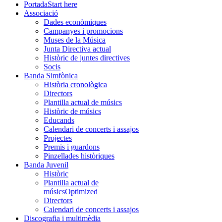
Portada
Start here
Associació
Dades econòmiques
Campanyes i promocions
Muses de la Música
Junta Directiva actual
Històric de juntes directives
Socis
Banda Simfònica
Història cronològica
Directors
Plantilla actual de músics
Històric de músics
Educands
Calendari de concerts i assajos
Projectes
Premis i guardons
Pinzellades històriques
Banda Juvenil
Històric
Plantilla actual de
músics
Optimized
Directors
Calendari de concerts i assajos
Discografia i multimèdia