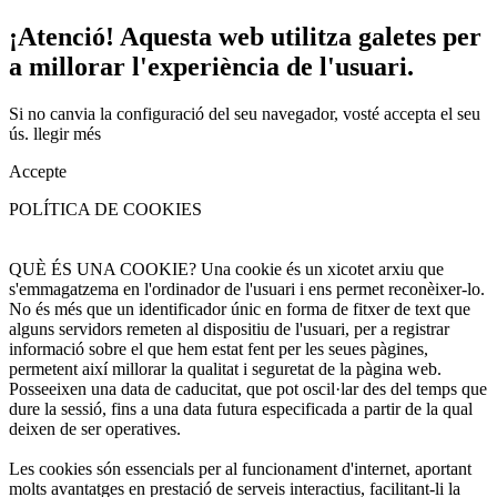
¡Atenció! Aquesta web utilitza galetes per
a millorar l'experiència de l'usuari.
Si no canvia la configuració del seu navegador, vosté accepta el seu
ús.
llegir més
Accepte
POLÍTICA DE COOKIES
QUÈ ÉS UNA COOKIE? Una cookie és un xicotet arxiu que
s'emmagatzema en l'ordinador de l'usuari i ens permet reconèixer-lo.
No és més que un identificador únic en forma de fitxer de text que
alguns servidors remeten al dispositiu de l'usuari, per a registrar
informació sobre el que hem estat fent per les seues pàgines,
permetent així millorar la qualitat i seguretat de la pàgina web.
Posseeixen una data de caducitat, que pot oscil·lar des del temps que
dure la sessió, fins a una data futura especificada a partir de la qual
deixen de ser operatives.
Les cookies són essencials per al funcionament d'internet, aportant
molts avantatges en prestació de serveis interactius, facilitant-li la