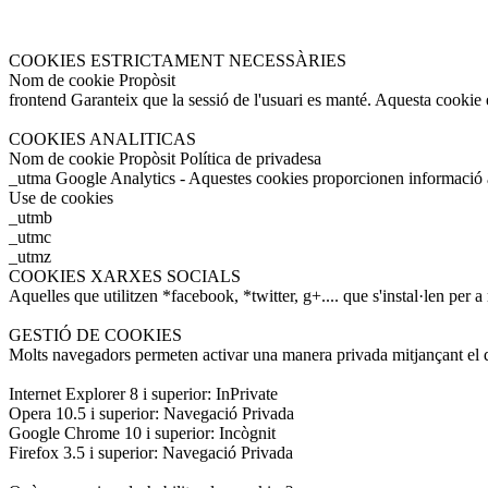
COOKIES ESTRICTAMENT NECESSÀRIES
Nom de cookie Propòsit
frontend Garanteix que la sessió de l'usuari es manté. Aquesta cookie e
COOKIES ANALITICAS
Nom de cookie Propòsit Política de privadesa
_utma Google Analytics - Aquestes cookies proporcionen informació a
Use de cookies
_utmb
_utmc
_utmz
COOKIES XARXES SOCIALS
Aquelles que utilitzen *facebook, *twitter, g+.... que s'instal·len per a
GESTIÓ DE COOKIES
Molts navegadors permeten activar una manera privada mitjançant el q
Internet Explorer 8 i superior: InPrivate
Opera 10.5 i superior: Navegació Privada
Google Chrome 10 i superior: Incògnit
Firefox 3.5 i superior: Navegació Privada