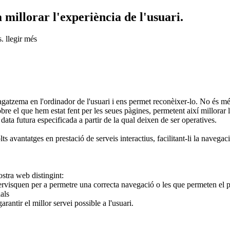
 millorar l'experiència de l'usuari.
s.
llegir més
a en l'ordinador de l'usuari i ens permet reconèixer-lo. No és més q
sobre el que hem estat fent per les seues pàgines, permetent així millorar
 data futura especificada a partir de la qual deixen de ser operatives.
s avantatges en prestació de serveis interactius, facilitant-li la navegaci
ostra web distingint:
visquen per a permetre una correcta navegació o les que permeten el pag
als
antir el millor servei possible a l'usuari.