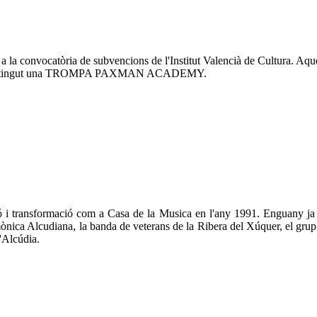
a la convocatòria de subvencions de l'Institut Valencià de Cultura. Aque
t, s'ha obtingut una TROMPA PAXMAN ACADEMY.
ació i transformació com a Casa de la Musica en l'any 1991. Enguany j
rmònica Alcudiana, la banda de veterans de la Ribera del Xúquer, el gru
e l'Alcúdia.