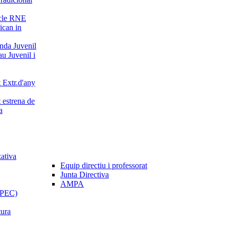
cle RNE
can in
da Juvenil
u Juvenil i
 Extr.d'any
 estrena de
a
zativa
Equip directiu i professorat
Junta Directiva
AMPA
 (PEC)
tura