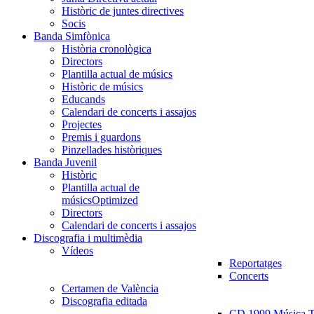
Històric de juntes directives
Socis
Banda Simfònica
Història cronològica
Directors
Plantilla actual de músics
Històric de músics
Educands
Calendari de concerts i assajos
Projectes
Premis i guardons
Pinzellades històriques
Banda Juvenil
Històric
Plantilla actual de
músics
Optimized
Directors
Calendari de concerts i assajos
Discografia i multimèdia
Vídeos
Reportatges
Concerts
Certamen de València
Discografia editada
CD 1999 Música Tr