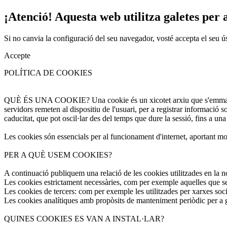
¡Atenció! Aquesta web utilitza galetes per a
Si no canvia la configuració del seu navegador, vosté accepta el seu ú
Accepte
POLÍTICA DE COOKIES
QUÈ ÉS UNA COOKIE? Una cookie és un xicotet arxiu que s'emmagatzem
servidors remeten al dispositiu de l'usuari, per a registrar informació 
caducitat, que pot oscil·lar des del temps que dure la sessió, fins a una
Les cookies són essencials per al funcionament d'internet, aportant molt
PER A QUÈ USEM COOKIES?
A continuació publiquem una relació de les cookies utilitzades en la n
Les cookies estrictament necessàries, com per exemple aquelles que ser
Les cookies de tercers: com per exemple les utilitzades per xarxes soci
Les cookies analítiques amb propòsits de manteniment periòdic per a gar
QUINES COOKIES ES VAN A INSTAL·LAR?