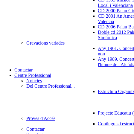
Local i Valenciana
CD 2000 Palau Ci
CD 2001 An Ameri
Valencia
CD 2006 Palau Ban
Doble cd 2012 Pala
Simfònica
Gravacions variades
Any 1961. Concert
nou
Any 1989. Concert
l'himne de l'Alcúdi
Contactar
Centre Professional
Notícies
Del Centre Professional...
Estructura Organit
Projecte Educatiu
Proves d'Accés
Continguts i estruc
Contactar