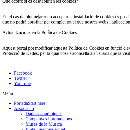
Què ocorre si es deshabiliten les cookies?
En el cas de bloquejar o no acceptar la instal·lació de cookies és possi
que no podrà aprofitar per complet tot el que nostres webs i aplicacio
Actualitzacions en la Política de Cookies
Aquest portal pot modificar aquesta Política de Cookies en funció d'exi
Protecció de Dades, per la qual cosa s'aconsella als usuaris que la vis
Facebook
Twitter
YouTube
Menu
Portada
Start here
Associació
Dades econòmiques
Campanyes i promocions
Muses de la Música
Junta Directiva actual