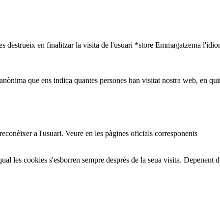
s destrueix en finalitzar la visita de l'usuari *store Emmagatzema l'idio
nònima que ens indica quantes persones han visitat nostra web, en quin
 reconèixer a l'usuari. Veure en les pàgines oficials corresponents
ual les cookies s'esborren sempre després de la seua visita. Depenent 