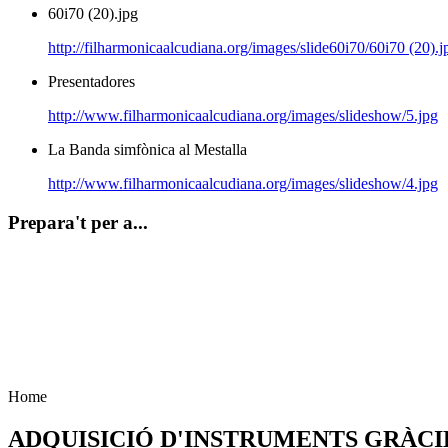
60i70 (20).jpg
http://filharmonicaalcudiana.org/images/slide60i70/60i70 (20).j
Presentadores
http://www.filharmonicaalcudiana.org/images/slideshow/5.jpg
La Banda simfònica al Mestalla
http://www.filharmonicaalcudiana.org/images/slideshow/4.jpg
Prepara't per a...
Concert de Nadal
23 de desembre de 2020
20H Casa de la Cultura
AFORAMENT LIMITAT
Home
ADQUISICIÓ D'INSTRUMENTS GRÀCIE